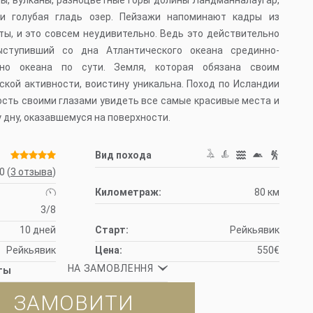
лы, вулканы, разноцветные горы долины Ландманналаугар,
 и голубая гладь озер. Пейзажи напоминают кадры из
ты, и это совсем неудивительно. Ведь это действительно
ыступивший со дна Атлантического океана срединно-
дно океана по сути. Земля, которая обязана своим
ской активности, воистину уникальна. Поход по Исландии
сть своими глазами увидеть все самые красивые места и
 дну, оказавшемуся на поверхности.
Вид похода
0
(
3 отзыва
)
Километраж:
80 км
3/8
10 дней
Старт:
Рейкьявик
Рейкьявик
Цена:
550€
НА ЗАМОВЛЕННЯ
ты
ЗАМОВИТИ