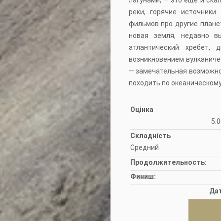
лагунами, — это еще и ска
реки, горячие источники
фильмов про другие плане
новая земля, недавно в
атлантический хребет, 
возникновением вулканиче
— замечательная возможно
походить по океаническому
Оцінка
5.0
Складність
Средний
Продолжительность:
Финиш:
Да