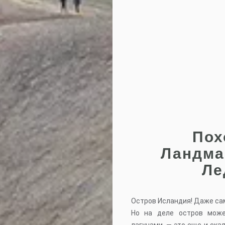
Пох
Ландма
Ле
Остров Исландия! Даже сам
Но на деле остров може