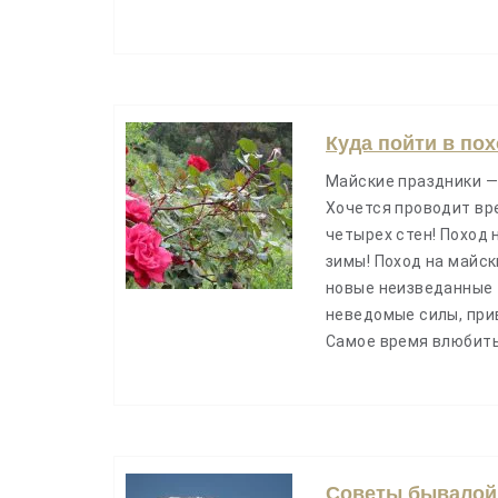
Куда пойти в по
Майские праздники —
Хочется проводит вр
четырех стен! Поход 
зимы! Поход на майс
новые неизведанные 
неведомые силы, при
Самое время влюбит
Советы бывалой