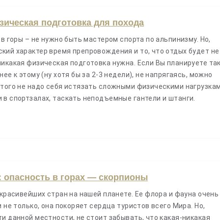
ическая подготовка для похода
 в горы – не нужно быть мастером спорта по альпинизму. Но,
кий характер время препровождения и то, что отдых будет не
никакая физическая подготовка нужна. Если Вы планируете та
ее к этому (ну хотя бы за 2-3 недели), не напрягаясь, можно
этого не надо себя истязать сложными физическими нагрузкам
 в спортзалах, таскать неподъемные гантели и штанги.
: опасность в горах — скорпионы
 красивейших стран на нашей планете. Ее флора и фауна очень
и не только, она покоряет сердца туристов всего Мира. Но,
и данной местности, не стоит забывать, что какая-никакая