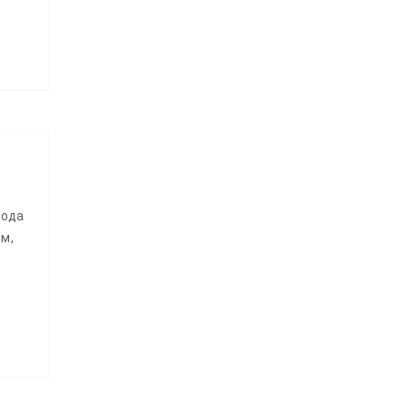
года
м,
е