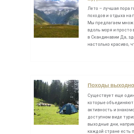
Лето – лучшая пора г
походов и отдыха на 
Мы предлагаем множе
вдоль моря и просто 
в Скандинавии Да, зд
настолько красиво, ч
Походы выходно
Существует еще один
которые объединяют 
активность и знаком
доступном виде тури
выходные дни, наприм
каждой стране есть 