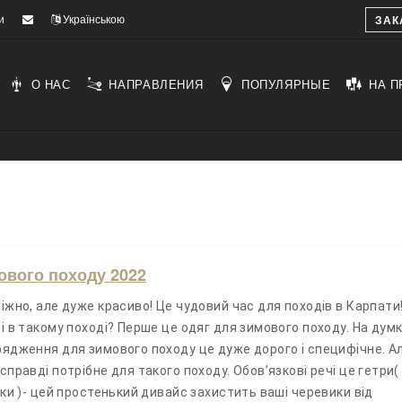
и
Українською
ЗАК
О НАС
НАПРАВЛЕНИЯ
ПОПУЛЯРНЫЕ
НА П
ового походу 2022
ніжно, але дуже красиво! Це чудовий час для походів в Карпати
і в такому поході? Перше це одяг для зимового походу. На дум
рядження для зимового походу це дуже дорого і специфічне. А
справді потрібне для такого походу. Обов’язкові речі це гетри(
іки )- цей простенький дивайс захистить ваші черевики від