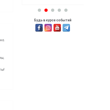
Будь в курсе событий
но.
й
мы,
ты!