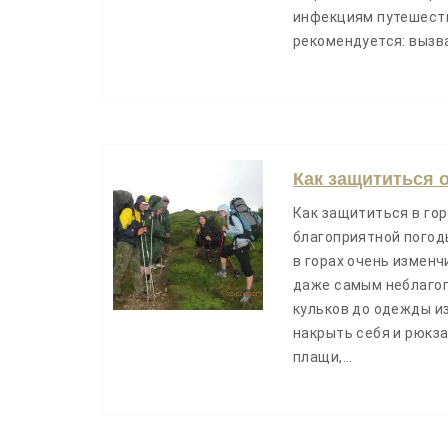
инфекциям путешест
рекомендуется: вызв
Как защититься 
Как защититься в гор
благоприятной погоды
в горах очень измен
даже самым неблагоп
кульков до одежды и
накрыть себя и рюкз
плащи,…