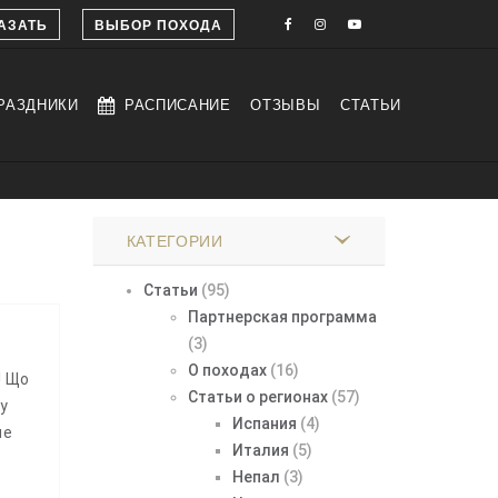
АЗАТЬ
ВЫБОР ПОХОДА
РАЗДНИКИ
РАСПИСАНИЕ
ОТЗЫВЫ
СТАТЬИ
КАТЕГОРИИ
Статьи
(95)
Партнерская программа
(3)
О походах
(16)
! Що
Статьи о регионах
(57)
ку
Испания
(4)
ле
Италия
(5)
Непал
(3)