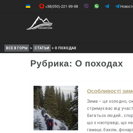
+38(050)-221-99-98
Новост
ВСЕ В ГОРЫ
>
СТАТЬИ
>
О ПОХОДАХ
Рубрика: О походах
Особливості зим
Зима – це холодно, с
стримує вас від участ
багатьох людей , спо
що є насправді, що на
гамаші, бахіли, фонар