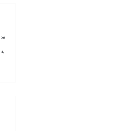
кое
и,