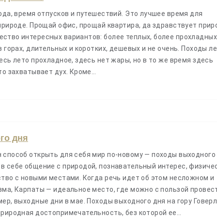
ода, время отпусков и путешествий. Это лучшее время для
природе. Прощай офис, прощай квартира, да здравствует прир
ство интересных вариантов: более теплых, более прохладных
в горах, длительных и коротких, дешевых и не очень. Походы л
есь лето прохладное, здесь нет жары, но в то же время здесь
то захватывает дух. Кроме…
Поход по Черногори
и озера Дурмитора 
го дня
 способ открыть для себя мир по-новому — походы выходного 
в себе общение с природой, познавательный интерес, физиче
ство с новыми местами. Когда речь идет об этом несложном и
зма, Карпаты — идеальное место, где можно с пользой провес
Под заказ
ер, выходные дни в мае. Походы выходного дня на гору Говерл
5.00
(
4 
природная достопримечательность, без которой ее…