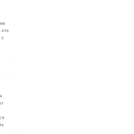
ием
 это
 с
я
ют
ся
их