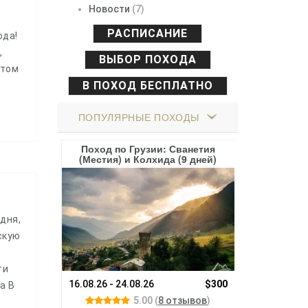
Новости
(7)
РАСПИСАНИЕ
ода!
,
ВЫБОР ПОХОДА
етом
В ПОХОД БЕСПЛАТНО
ПОПУЛЯРНЫЕ ПОХОДЫ
и: вершины
Поход по Грузии: Сванетия
Поход по Но
(10 дней)
(Местия) и Колхида (9 дней)
Тролля, плат
дня,
скую
ти
300$
16.08.26 - 24.08.26
$300
а В
Под заказ
отзыва
)
5.00
(
8 отзывов
)