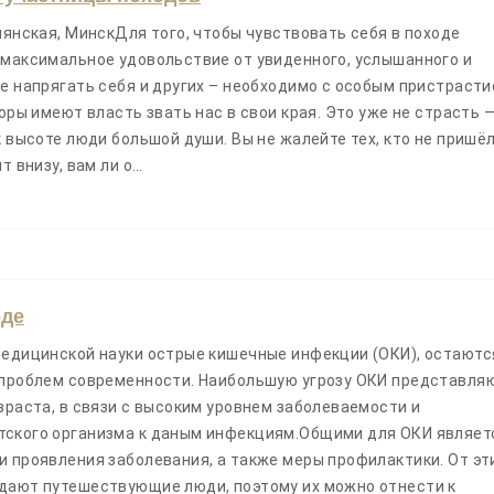
лянская, МинскДля того, чтобы чувствовать себя в походе
 максимальное удовольствие от увиденного, услышанного и
е напрягать себя и других – необходимо с особым пристраст
ры имеют власть звать нас в свои края. Это уже не страсть —
к высоте люди большой души. Вы не жалейте тех, кто не пришёл
т внизу, вам ли о…
оде
медицинской науки острые кишечные инфекции (ОКИ), остаютс
 проблем современности. Наибольшую угрозу ОКИ представля
зраста, в связи с высоким уровнем заболеваемости и
ского организма к даным инфекциям.Общими для ОКИ являет
и проявления заболевания, а также меры профилактики. От эт
дают путешествующие люди, поэтому их можно отнести к