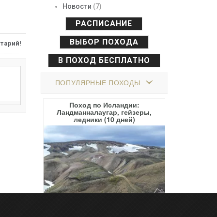
Новости
(7)
РАСПИСАНИЕ
ВЫБОР ПОХОДА
тарий!
В ПОХОД БЕСПЛАТНО
ПОПУЛЯРНЫЕ ПОХОДЫ
горы вдоль
Поход по Исландии:
Поход по 
а (8 дней)
Ландманналаугар, гейзеры,
(Местия) и
ледники (10 дней)
300€
16.08.26 - 24.
Под заказ
550€
 отзыв
)