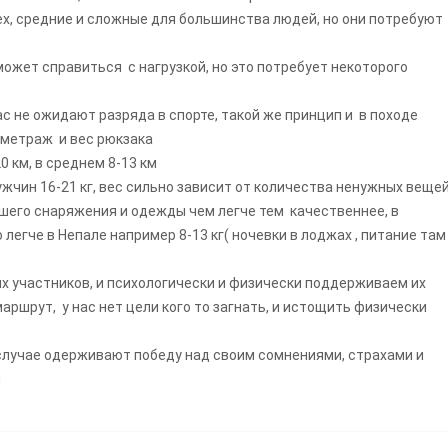
х, средние и сложные для большинства людей, но они потребуют
может справиться с нагрузкой, но это потребует некоторого
ас не ожидают разряда в спорте, такой же принцип и в походе
ометраж и вес рюкзака
 км, в среднем 8-13 км
ужчин 16-21 кг, вес сильно зависит от количества ненужных веще
вашего снаряжения и одежды чем легче тем качественнее, в
легче в Непале например 8-13 кг( ночевки в лоджах , питание там
х участников, и психологически и физически поддерживаем их
аршрут, у нас нет цели кого то загнать, и истощить физически
 случае одерживают победу над своим сомнениями, страхами и
и