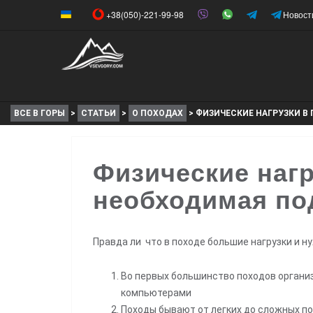
+38(050)-221-99-98
Новост
ВСЕ В ГОРЫ
>
СТАТЬИ
>
О ПОХОДАХ
>
ФИЗИЧЕСКИЕ НАГРУЗКИ В
Физические нагр
необходимая по
Правда ли что в походе большие нагрузки и 
Во первых большинство походов органи
компьютерами
Походы бывают от легких до сложных по