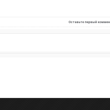
Оставьте первый коммен
Поход по Испании: 
Атлантического океан
24.10.26 - 31.10.26
5.00
(
1