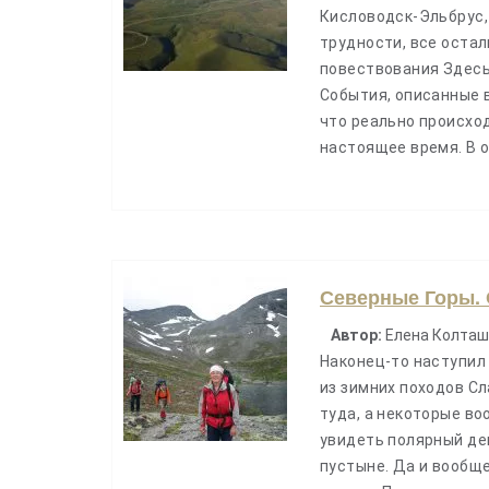
Кисловодск-Эльбрус, 
трудности, все оста
повествования Здесь
События, описанные в
что реально происхо
настоящее время. В 
Северные Горы. 
Автор:
Елена Колташ
Наконец-то наступил 
из зимних походов С
туда, а некоторые во
увидеть полярный ден
пустыне. Да и вообще