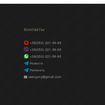
Контакты
+38(050)-221-99-98
+38(050)-221-99-98
+38(050)-221-99-98
Новости
Написать
vsevgory@gmail.com