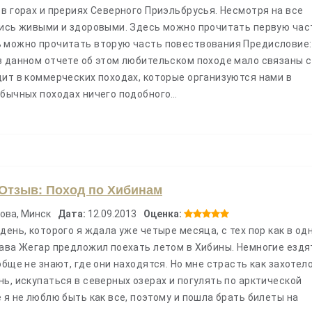
Под заказ
в горах и прериях Северного Приэльбрусья. Несмотря на все
5.00
(
4 
лись живыми и здоровыми. Здесь можно прочитать первую час
 можно прочитать вторую часть повествования Предисловие:
 данном отчете об этом любительском походе мало связаны с
дит в коммерческих походах, которые организуются нами в
обычных походах ничего подобного…
Отзыв: Поход по Хибинам
ова, Минск
Дата:
12.09.2013
Оценка:
день, которого я ждала уже четыре месяца, с тех пор как в од
лава Жегар предложил поехать летом в Хибины. Немногие ездя
обще не знают, где они находятся. Но мне страсть как захотел
ь, искупаться в северных озерах и погулять по арктической
 я не люблю быть как все, поэтому и пошла брать билеты на