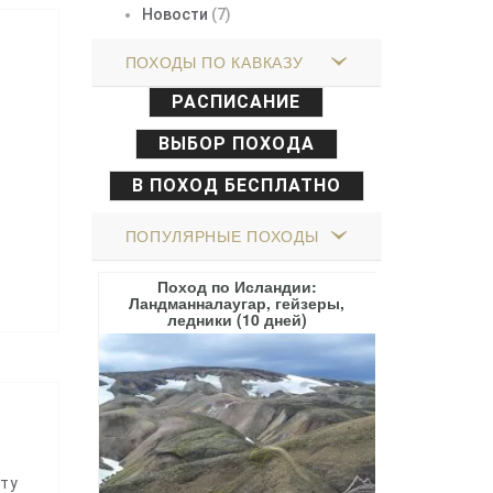
Новости
(7)
ПОХОДЫ ПО КАВКАЗУ
РАСПИСАНИЕ
ВЫБОР ПОХОДА
ю
В ПОХОД БЕСПЛАТНО
ПОПУЛЯРНЫЕ ПОХОДЫ
о
и: вершины
Поход по Исландии:
Поход по 
(10 дней)
Ландманналаугар, гейзеры,
(Местия) и
ледники (10 дней)
уту