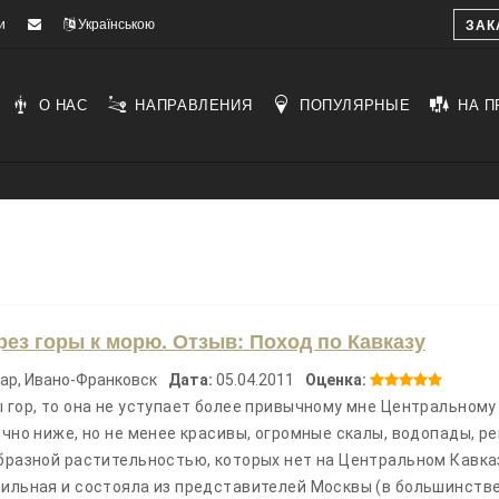
и
Українською
ЗАК
О НАС
НАПРАВЛЕНИЯ
ПОПУЛЯРНЫЕ
НА П
рез горы к морю. Отзыв: Поход по Кавказу
ар, Ивано-Франковск
Дата:
05.04.2011
Оценка:
 гор, то она не уступает более привычному мне Центральному
ечно ниже, но не менее красивы, огромные скалы, водопады, ре
образной растительностью, которых нет на Центральном Кавка
сильная и состояла из представителей Москвы (в большинстве