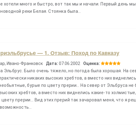
се хотели много и быстро, вот так мы и начали. Первый день мы
лноводной реки Белая. Стоянка была…
риэльбрусье — 1. Отзыв: Поход по Кавказу
ар, Ивано-Франковск
Дата:
07.06.2002
Оценка:
на Эльбрус. Было очень тяжело, но погода была хорошая. На се
практически никаких высоких хребтов, а вместо них виднелис
необьятные, бурые по цвету прерии… На север от Эльбруса не
высоких хребтов, а вместо них виднелись какие-то холмистые
 цвету прерии… Вид этих прерий так зачаровал меня, что я ре
т возможность…