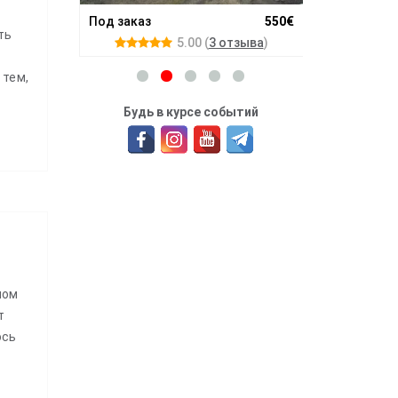
300$
16.08.26 - 24.
Под заказ
550€
отзыва
)
ть
5.00
(
3 отзыва
)
 тем,
Будь в курсе событий
ном
т
ось