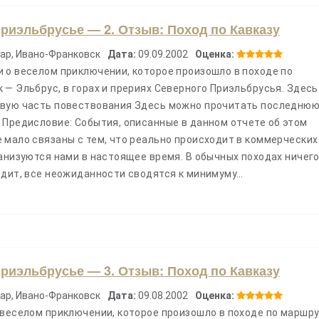
риэльбрусье — 2. Отзыв: Поход по Кавказу
ар, Ивано-Франковск
Дата:
09.09.2002
Оценка:
 о веселом приключении, которое произошло в походе по
— Эльбрус, в горах и прериях Северного Приэльбрусья. Здесь
рвую часть повествования Здесь можно прочитать последню
 Предисловие: События, описанные в данном отчете об этом
 мало связаны с тем, что реально происходит в коммерческих
анизуются нами в настоящее время. В обычных походах ничег
одит, все неожиданности сводятся к минимуму…
Поход по Черногори
и озера Дурмитора 
риэльбрусье — 3. Отзыв: Поход по Кавказу
ар, Ивано-Франковск
Дата:
09.08.2002
Оценка:
 веселом приключении, которое произошло в походе по маршр