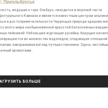
у: Приэльбрусье
ость, ведущая к горе Эльбрус, находится в верхней части
Центрального Кавказа и является известным центром альпини
сья и достопримечательности Чарующая природа здешних ме
 со всего мира необыкновенной красотой белоснежных вершин
рных пейзажей. Небольшие журчащие ручейки, берущие начало
 превращаются во множество водопадов, спадающих сплошной
скалам, завораживая взгляд путешественника. Здесь чистейш
ыщенный ароматами…
АГРУЗИТЬ БОЛЬШЕ