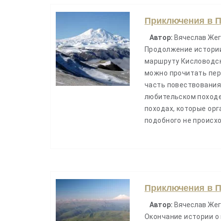
Приключения в П
Автор:
Вячеслав Жег
Продолжение истории
маршруту Кисловодск 
можно прочитать пе
часть повествования
любительском походе
походах, которые орг
подобного не происх
Приключения в П
Автор:
Вячеслав Жег
Окончание истории о