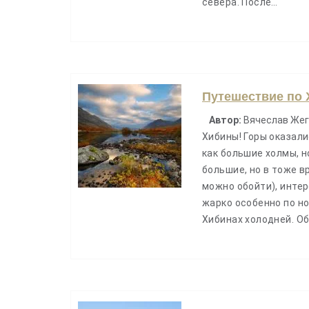
севера. После…
Путешествие по 
Автор:
Вячеслав Жег
Хибины! Горы оказал
как большие холмы, н
большие, но в тоже в
можно обойти), интер
жарко особенно по но
Хибинах холодней. О