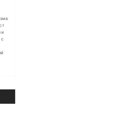
зма.
ст
 и
 с
ий