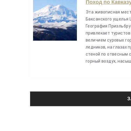
Поход по Кавказ
Эта живописная местн
Баксанского ущелья 
География Приэльбру
привлекает туристов
величием суровых го
ледников, на глазах
стеной по отвесным 
горный воздух, нас
З