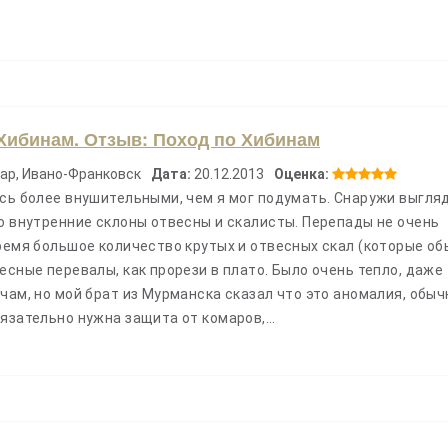
Хибинам. Отзыв: Поход по Хибинам
ар, Ивано-Франковск
Дата:
20.12.2013
Оценка:
ись более внушительными, чем я мог подумать. Снаружи выгля
о внутренние склоны отвесны и скалисты. Перепады не очень
ремя большое количество крутых и отвесных скал (которые о
есные перевалы, как прорези в плато. Было очень тепло, даже
чам, но мой брат из Мурманска сказал что это аномалия, обыч
бязательно нужна защита от комаров,…