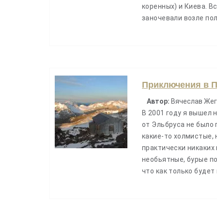
коренных) и Киева. В
заночевали возле по
Приключения в П
Автор:
Вячеслав Жег
В 2001 году я вышел 
от Эльбруса не было 
какие-то холмистые, 
практически никаких 
необьятные, бурые по
что как только буде