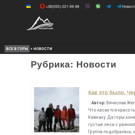
+38(050)-221-99-98
Новост
ВСЕ В ГОРЫ
>
НОВОСТИ
Рубрика: Новости
Как это было. Че
Автор:
Вячеслав Жег
Что касается красоты
Кавказу. Да горы кон
густые леса с разно
Группа подобралась 