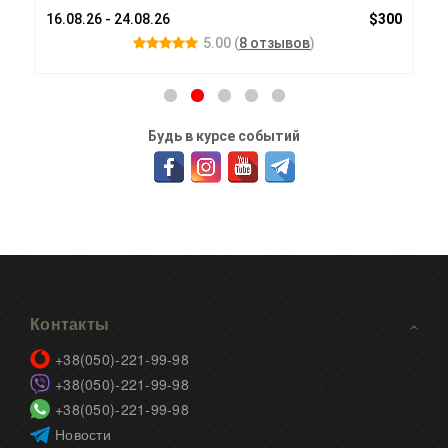
00$
16.08.26 - 24.08.26
$300
Под
5.00
(
8 отзывов
)
Будь в курсе событий
Контакты
+38(050)-221-99-98
+38(050)-221-99-98
+38(050)-221-99-98
Новости