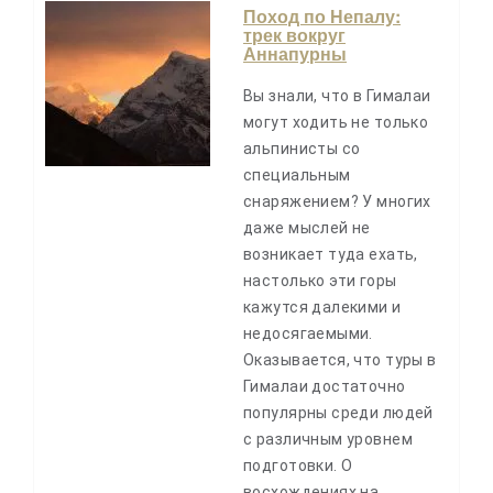
Поход по Непалу:
трек вокруг
Аннапурны
Вы знали, что в Гималаи
могут ходить не только
альпинисты со
специальным
снаряжением? У многих
даже мыслей не
возникает туда ехать,
настолько эти горы
кажутся далекими и
недосягаемыми.
Оказывается, что туры в
Гималаи достаточно
популярны среди людей
с различным уровнем
подготовки. О
восхождениях на