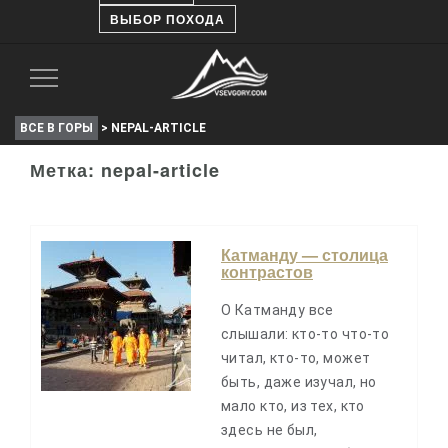
ВЫБОР ПОХОДА
Toggle
Navigation
ВСЕ В ГОРЫ
>
NEPAL-ARTICLE
Метка: nepal-article
Катманду — столица
контрастов
О Катманду все
слышали: кто-то что-то
читал, кто-то, может
быть, даже изучал, но
мало кто, из тех, кто
здесь не был,