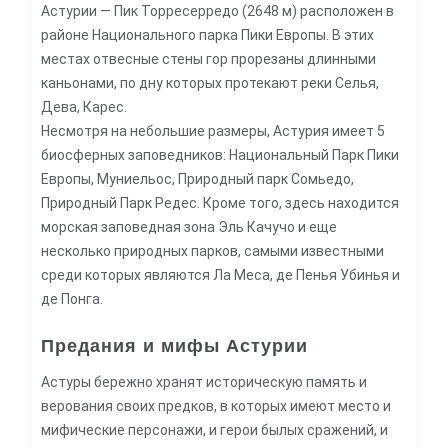
Астурии — Пик Торресерредо (2648 м) расположен в
районе Национального парка Пики Европы. В этих
местах отвесные стены гор прорезаны длинными
каньонами, по дну которых протекают реки Селья,
Дева, Карес.
Несмотря на небольшие размеры, Астурия имеет 5
биосферных заповедников: Национальный Парк Пики
Европы, Муниельос, Природный парк Сомьедо,
Природный Парк Редес. Кроме того, здесь находится
морская заповедная зона Эль Качучо и еще
несколько природных парков, самыми известными
среди которых являются Ла Меса, де Пенья Убинья и
де Понга.
Предания и мифы Астурии
Астуры бережно хранят историческую память и
верования своих предков, в которых имеют место и
мифические персонажи, и герои былых сражений, и