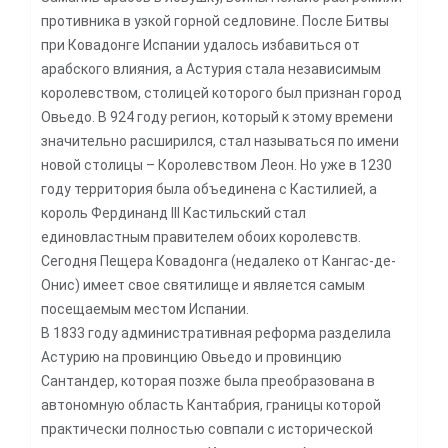
противника в узкой горной седловине. После Битвы
при Ковадонге Испании удалось избавиться от
арабского влияния, а Астурия стала независимым
королевством, столицей которого был признан город
Овьедо. В 924 году регион, который к этому времени
значительно расширился, стал называться по имени
новой столицы – Королевством Леон. Но уже в 1230
году территория была объединена с Кастилией, а
король Фердинанд III Кастильский стал
единовластным правителем обоих королевств.
Сегодня Пещера Ковадонга (недалеко от Кангас-де-
Онис) имеет свое святилище и является самым
посещаемым местом Испании.
В 1833 году административная реформа разделила
Астурию на провинцию Овьедо и провинцию
Сантандер, которая позже была преобразована в
автономную область Кантабрия, границы которой
практически полностью совпали с исторической