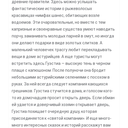
древние правители. Здесь можно услышать
фантастические истории о рыжеволосых
красавицах-нимфах шанес, обитающих возле
водоемов. Эти очаровательные, но вместе с тем
капризные и своенравные существа умеют наводить
порчу, заманивать молодых парней в омут, но иногда
они делают подарки в виде золотых слитков. А
маленький человечек трасгу любит перекладывать
вещи в доме астурийцев. А еще туристы могут
встретить здесь Гуэстиа — высокую тень в черном
плаще с капюшоном. После полуночи она бродит
небольшими астурийскими селениями с посохом в
руках. За ней всегда следует компания кающихся
грешников. Гуэстиа стучится в дома, и голосом кого-
то из домочадцев просит открыть дверь. Если обман
ей удается и доверчивый хозяин открывает дверь,
Гуэстиа похищает очередную душу, которая
присоединяется к «святой компании». И еще много-
много интересных сказок и историй расскажут вам