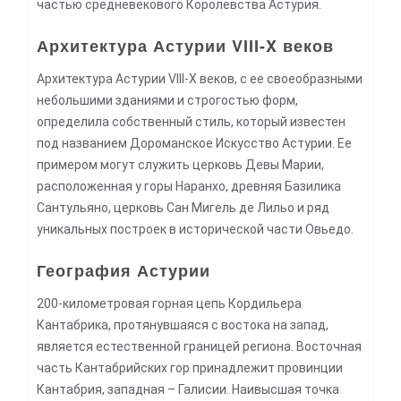
частью средневекового Королевства Астурия.
Архитектура Астурии VIII-X веков
Архитектура Астурии VIII-X веков, с ее своеобразными
небольшими зданиями и строгостью форм,
определила собственный стиль, который известен
под названием Дороманское Искусство Астурии. Ее
примером могут служить церковь Девы Марии,
расположенная у горы Наранхо, древняя Базилика
Сантульяно, церковь Сан Мигель де Лильо и ряд
уникальных построек в исторической части Овьедо.
География Астурии
200-километровая горная цепь Кордильера
Кантабрика, протянувшаяся с востока на запад,
является естественной границей региона. Восточная
часть Кантабрийских гор принадлежит провинции
Кантабрия, западная – Галисии. Наивысшая точка