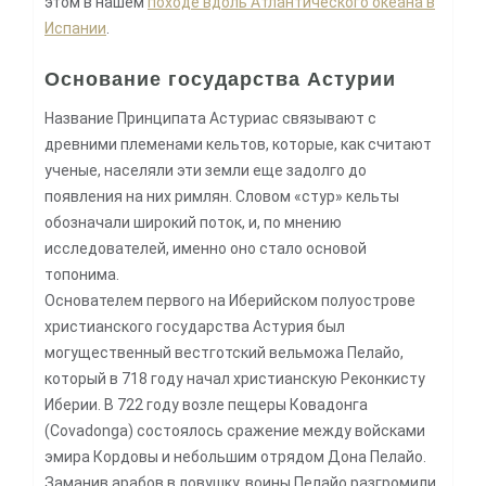
этом в нашем
походе вдоль Атлантического океана в
Испании
.
Основание государства Астурии
Название Принципата Астуриас связывают с
древними племенами кельтов, которые, как считают
ученые, населяли эти земли еще задолго до
появления на них римлян. Словом «стур» кельты
обозначали широкий поток, и, по мнению
исследователей, именно оно стало основой
топонима.
Основателем первого на Иберийском полуострове
христианского государства Астурия был
могущественный вестготский вельможа Пелайо,
который в 718 году начал христианскую Реконкисту
Иберии. В 722 году возле пещеры Ковадонга
(Covadonga) состоялось сражение между войсками
эмира Кордовы и небольшим отрядом Дона Пелайо.
Заманив арабов в ловушку, воины Пелайо разгромили