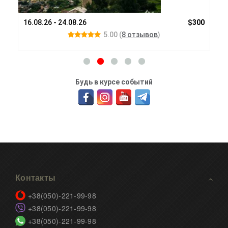
80€
16.08.26 - 24.08.26
$300
24.
5.00
(
8 отзывов
)
Будь в курсе событий
Контакты
+38(050)-221-99-98
+38(050)-221-99-98
+38(050)-221-99-98