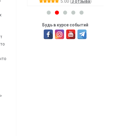
й
5.00
(
3 отзыва
)
х
Будь в курсе событий
ут
 то
что
ь