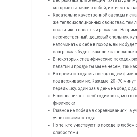
Вес рюкзака для женщин 12-18 кг, для м
которые вы взяли с собой, и качества 
Касательно качественной одежды и сна
же теплоизоляционных свойствах, тем лу
спальников палаток и рюкзаков. Наприме
некачественный, дешевый спальник, купл
напоминать о себе в походе, вы их будет
ваш рюкзак будет тяжелее на несколько
В некоторых специфических походах рюкз
палатки и продукты мы не несем, так как
Во время похода мы всегда ждем физиче
поддерживаем их. Каждые 20 -70 минут
передышку, один раз в день на обед с д
Если возникнет необходимость, мы готов
физически
Главное не победа в соревнованиях, а у
участниками похода
Но те, кто участвуют в походе, в любо
слабостями