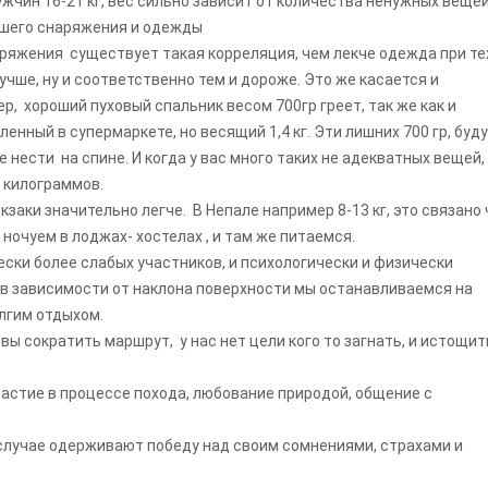
ужчин 16-21 кг, вес сильно зависит от количества ненужных веще
вашего снаряжения и одежды
ряжения существует такая корреляция, чем лекче одежда при те
чше, ну и соответственно тем и дороже. Это же касается и
р, хороший пуховый спальник весом 700гр греет, так же как и
енный в супермаркете, но весящий 1,4 кг. Эти лишних 700 гр, буд
е нести на спине. И когда у вас много таких не адекватных вещей,
 килограммов.
аки значительно легче. В Непале например 8-13 кг, это связано 
 ночуем в лоджах- хостелах , и там же питаемся.
ски более слабых участников, и психологически и физически
 в зависимости от наклона поверхности мы останавливаемся на
олгим отдыхом.
ы сократить маршрут, у нас нет цели кого то загнать, и истощит
частие в процессе похода, любование природой, общение с
м случае одерживают победу над своим сомнениями, страхами и