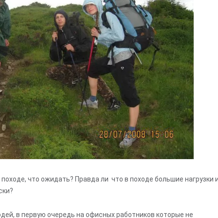
походе, что ожидать? Правда ли что в походе большие нагрузки 
ски?
дей, в первую очередь на офисных работников которые не