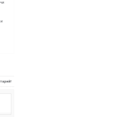
ачи
 и
тарий!