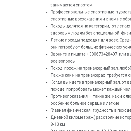
занимаются спортом.
Профессиональные спортивные туристы
спортивные восхождения и к нам не об
Походы делятся на категории, от легких
здоровым людям без специальной физич
Легкие походы подходят для всех. Сре
они потребуют больших физических уси
Звоните и пишите +380673428407
или в 
все вопросы
Поход похож на тренажерный зал, любой
Так же как и на тренажерах требуется 
Когда вы идете в тренажерный зал, от в
походе, попробовать может каждый чел
Противопоказания — такие же, как и к 
особенно больное сердце и легкие
Главная физическая трудность в походе
Дневной километраж( расстояние которое
8-13 км