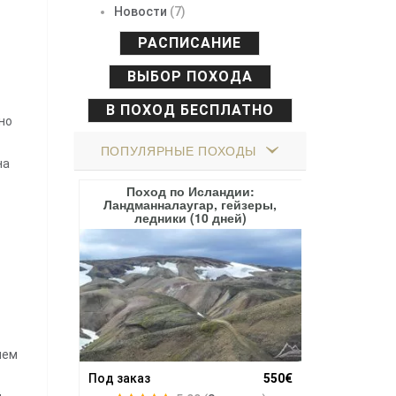
Новости
(7)
РАСПИСАНИЕ
ВЫБОР ПОХОДА
В ПОХОД БЕСПЛАТНО
но
ПОПУЛЯРНЫЕ ПОХОДЫ
на
и: вершины
Поход по Исландии:
Поход по 
(10 дней)
Ландманналаугар, гейзеры,
(Местия) и
ледники (10 дней)
нем
300$
16.08.26 - 24.
Под заказ
550€
отзыва
)