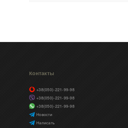
Контакты
+38(050)-221-99-98
+38(050)-221-99-98
+38(050)-221-99-98
Новости
Написать