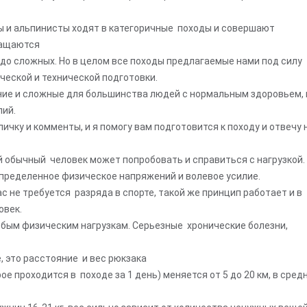
 и альпинисты ходят в категоричные походы и совершают
ращаются
 до сложных. Но в целом все походы предлагаемые нами под силу
еской и технической подготовки.
дние и сложные для большинства людей с нормальным здоровьем, 
лий.
личку и комменты, и я помогу вам подготовится к походу и отвечу 
Поход по Черногори
и озера Дурмитора 
 обычный человек может попробовать и справиться с нагрузкой.
определенное физическое напряжений и волевое усилие.
ас не требуется разряда в спорте, такой же принцип работает и в
овек.
любым физическим нагрузкам. Серьезные хронические болезни,
, это расстояние и вес рюкзака
 проходится в походе за 1 день) меняется от 5 до 20 км, в сред
Под заказ
5.00
(
4 