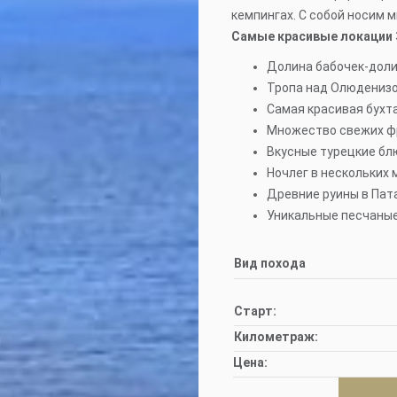
кемпингах. С собой носим 
Самые красивые локации 
Долина бабочек-доли
Тропа над Олюденизо
Самая красивая бухт
Множество свежих ф
Вкусные турецкие бл
Ночлег в нескольких 
Древние руины в Пата
Уникальные песчаные
Вид похода
Старт:
Километраж:
Цена: