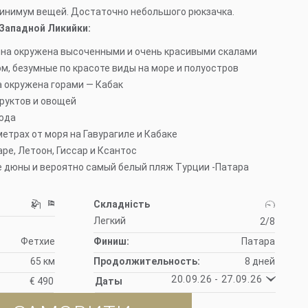
минимум вещей. Достаточно небольшого рюкзачка.
Западной Ликийки:
на окружена высоченными и очень красивыми скалами
м, безумные по красоте виды на море и полуостров
а окружена горами — Кабак
руктов и овощей
юда
метрах от моря на Гавурагиле и Кабаке
ре, Летоон, Гиссар и Ксантос
 дюны и вероятно самый белый пляж Турции -Патара
Складність
Легкий
2/8
Фетхие
Финиш:
Патара
65 км
Продолжительность:
8 дней
20.09.26 - 27.09.26
€ 490
Даты