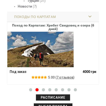
Турция
(31)
Новости
(7)
ПОХОДЫ ПО КАРПАТАМ
ив
Поход по Карпатам: Хребет Свидовец и озера (6
По
дней)
грн
Под заказ
4000 грн
По
5.00
(
7 отзывов
)
РАСПИСАНИЕ