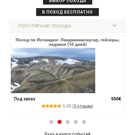
ВЫБОР ПОХОДА
В ПОХОД БЕСПЛАТНО
ПОПУЛЯРНЫЕ ПОХОДЫ
Поход по Исландии: Ландманналаугар, гейзеры,
По
ледники (10 дней)
00$
Под заказ
550€
24.
5.00
(
3 отзыва
)
Будь в курсе событий